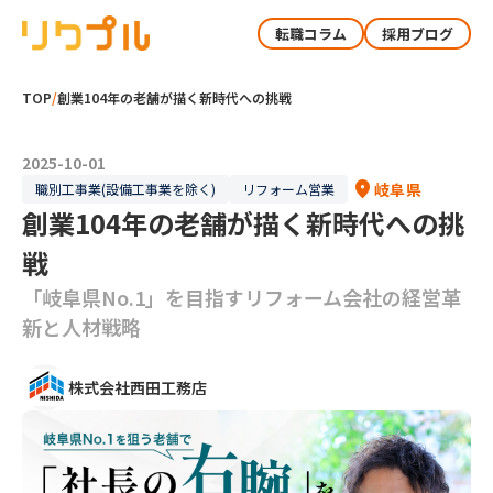
転職コラム
採用ブログ
TOP
/
創業104年の老舗が描く新時代への挑戦
2025-10-01
location_on
岐阜県
職別工事業(設備工事業を除く)
リフォーム営業
創業104年の老舗が描く新時代への挑
戦
「岐阜県No.1」を目指すリフォーム会社の経営革
新と人材戦略
株式会社西田工務店