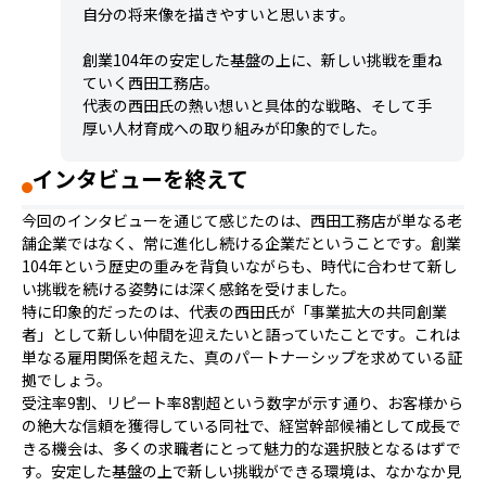
自分の将来像を描きやすいと思います。
創業104年の安定した基盤の上に、新しい挑戦を重ね
ていく西田工務店。
代表の西田氏の熱い想いと具体的な戦略、そして手
厚い人材育成への取り組みが印象的でした。
インタビューを終えて
今回のインタビューを通じて感じたのは、西田工務店が単なる老
舗企業ではなく、常に進化し続ける企業だということです。創業
104年という歴史の重みを背負いながらも、時代に合わせて新し
い挑戦を続ける姿勢には深く感銘を受けました。
特に印象的だったのは、代表の西田氏が「事業拡大の共同創業
者」として新しい仲間を迎えたいと語っていたことです。これは
単なる雇用関係を超えた、真のパートナーシップを求めている証
拠でしょう。
受注率9割、リピート率8割超という数字が示す通り、お客様から
の絶大な信頼を獲得している同社で、経営幹部候補として成長で
きる機会は、多くの求職者にとって魅力的な選択肢となるはずで
す。安定した基盤の上で新しい挑戦ができる環境は、なかなか見