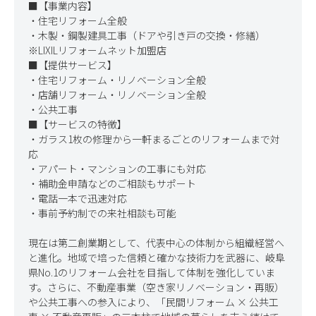
■【事業内容】

・住宅リフォーム全般

・木製・鋼製建具工事（ドアや引き戸の交換・修繕）

※LIXILリフォームネット加盟店

■【提供サービス】

・住宅リフォーム・リノベーション全般

・店舗リフォーム・リノベーション全般

・公共工事

■【サービスの特徴】

・ガラス1枚の修理から一軒まるごとのリフォームまで対
応

・アパート・マンションの工事にも対応

・補助金申請などのご相談もサポート

・電話一本で迅速対応

・事前予約制での来社相談も可能

現在は第二創業期として、代表中心の体制から組織経営へ
と進化。地域で培った信頼と確かな技術力を武器に、岐阜
県No.1のリフォーム会社を目指して体制を強化していま
す。さらに、不動産事業（空き家リノベーション・再販）
や公共工事への参入により、「民間リフォーム × 公共工