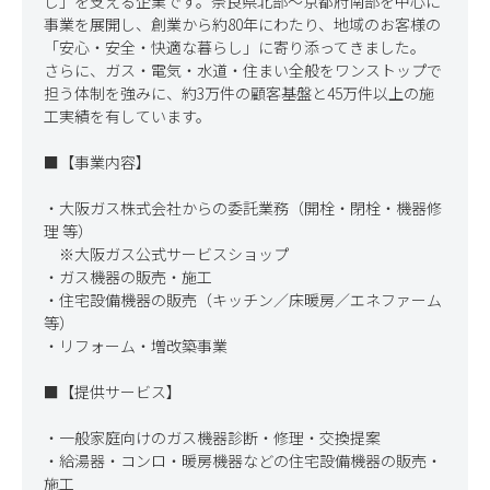
し」を支える企業です。奈良県北部〜京都府南部を中心に
事業を展開し、創業から約80年にわたり、地域のお客様の
「安心・安全・快適な暮らし」に寄り添ってきました。

さらに、ガス・電気・水道・住まい全般をワンストップで
担う体制を強みに、約3万件の顧客基盤と45万件以上の施
工実績を有しています。

■【事業内容】

・大阪ガス株式会社からの委託業務（開栓・閉栓・機器修
理 等）

　※大阪ガス公式サービスショップ

・ガス機器の販売・施工

・住宅設備機器の販売（キッチン／床暖房／エネファーム 
等）

・リフォーム・増改築事業

■【提供サービス】

・一般家庭向けのガス機器診断・修理・交換提案

・給湯器・コンロ・暖房機器などの住宅設備機器の販売・
施工
